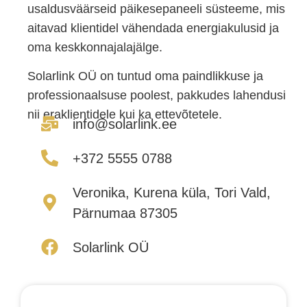
usaldusväärseid päikesepaneeli süsteeme, mis
aitavad klientidel vähendada energiakulusid ja
oma keskkonnajalajälge.
Solarlink OÜ on tuntud oma paindlikkuse ja
professionaalsuse poolest, pakkudes lahendusi
nii eraklientidele kui ka ettevõtetele.
info@solarlink.ee
+372 5555 0788​
Veronika, Kurena küla, Tori Vald,
Pärnumaa 87305
Solarlink OÜ