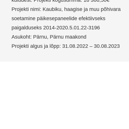
kuludest. Projekti kogusumma: 18 366,50€
Projekti nimi: Kaubiku, haagise ja muu põhivara
soetamine päikesepaneelide efektiivseks
paigalduseks 2014-2020.5.01.22-3196
Asukoht: Pärnu, Pärnu maakond
Projekti algus ja lõpp: 31.08.2022 – 30.08.2023
Vahelehed:
Artiklid & Tehtud tööd
Avaleht
Päring