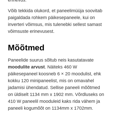
erinevus.
Võib tekkida olukord, et paneelimüüja soovitab
paigaldada rohkem päikesepaneele, kui on
inverteri võimsus, mis tulenebki sellest samast
võimsuste erinevusest.
Mõõtmed
Paneelide suurus sõltub neis kasutatavate
moodulite arvust
. Näiteks 460 W
päikesepaneel koosneb 6 × 20 moodulist, ehk
kokku 120 minipaneelist, mis on omavahel
jadamisi ühendatud. Sellise paneeli mõõtmed
on üldiselt 1134 mm x 1902 mm. Võrdluseks on
410 W paneelil mooduleid kaks rida vähem ja
paneeli kogumõõt on 1134mm x 1702mm.