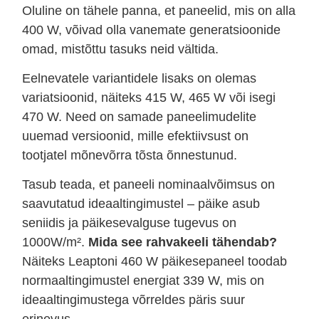
Oluline on tähele panna, et paneelid, mis on alla
400 W, võivad olla vanemate generatsioonide
omad, mistõttu tasuks neid vältida.
Eelnevatele variantidele lisaks on olemas
variatsioonid, näiteks 415 W, 465 W või isegi
470 W. Need on samade paneelimudelite
uuemad versioonid, mille efektiivsust on
tootjatel mõnevõrra tõsta õnnestunud.
Tasub teada, et paneeli nominaalvõimsus on
saavutatud ideaaltingimustel – päike asub
seniidis ja päikesevalguse tugevus on
1000W/m².
Mida see rahvakeeli tähendab?
Näiteks Leaptoni 460 W päikesepaneel toodab
normaaltingimustel energiat 339 W, mis on
ideaaltingimustega võrreldes päris suur