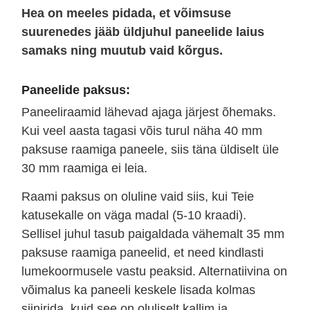
Hea on meeles pidada, et võimsuse
suurenedes jääb üldjuhul paneelide laius
samaks ning muutub vaid kõrgus.
Paneelide paksus:
Paneeliraamid lähevad ajaga järjest õhemaks.
Kui veel aasta tagasi võis turul näha 40 mm
paksuse raamiga paneele, siis täna üldiselt üle
30 mm raamiga ei leia.
Raami paksus on oluline vaid siis, kui Teie
katusekalle on väga madal (5-10 kraadi).
Sellisel juhul tasub paigaldada vähemalt 35 mm
paksuse raamiga paneelid, et need kindlasti
lumekoormusele vastu peaksid. Alternatiivina on
võimalus ka paneeli keskele lisada kolmas
siinirida, kuid see on oluliselt kallim ja