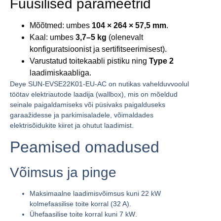
Füüsilised parameetrid
Mõõtmed: umbes
104 × 264 × 57,5 mm
.
Kaal: umbes
3,7–5 kg
(olenevalt
konfiguratsioonist ja sertifitseerimisest).
Varustatud toitekaabli pistiku ning
Type 2
laadimiskaabliga.
Deye SUN-EVSE22K01-EU-AC
on nutikas vahelduvvoolul
töötav elektriautode laadija (wallbox), mis on mõeldud
seinale paigaldamiseks või püsivaks paigalduseks
garaažidesse ja parkimisaladele, võimaldades
elektrisõidukite kiiret ja ohutut laadimist.
Peamised omadused
Võimsus ja pinge
Maksimaalne laadimisvõimsus kuni
22 kW
kolmefaasilise toite korral (
32 A
).
Ühefaasilise toite korral kuni
7 kW
.