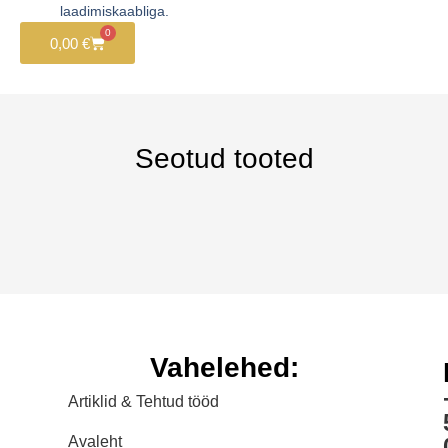
laadimiskaabliga.
0
0,00
€
Seotud tooted
Vahelehed:
Artiklid & Tehtud tööd
Avaleht