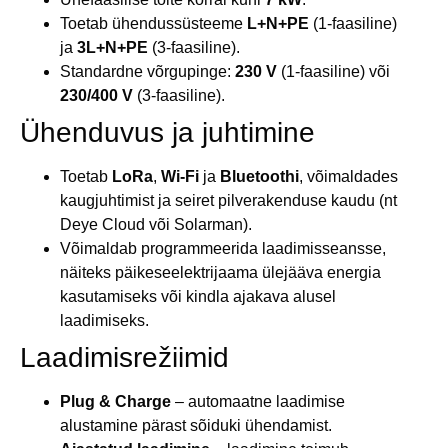
Toetab ühendussüsteeme
L+N+PE
(1-faasiline)
ja
3L+N+PE
(3-faasiline).
Standardne võrgupinge:
230 V
(1-faasiline) või
230/400 V
(3-faasiline).
Ühenduvus ja juhtimine
Toetab
LoRa
,
Wi-Fi
ja
Bluetoothi
, võimaldades
kaugjuhtimist ja seiret pilverakenduse kaudu (nt
Deye Cloud või Solarman).
Võimaldab programmeerida laadimisseansse,
näiteks päikeseelektrijaama ülejääva energia
kasutamiseks või kindla ajakava alusel
laadimiseks.
Laadimisrežiimid
Plug & Charge
– automaatne laadimise
alustamine pärast sõiduki ühendamist.