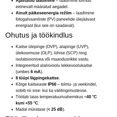
Ajastatud laadimine
– laadimine toimub
eelnevalt määratud aegadel.
Ainult päikeseenergia režiim
– laadimine
fotogalvaaniliste (PV) paneelide ülejäävast
energiast (kui see on saadaval).
Ohutus ja töökindlus
Kaitse ülepinge (OVP), alapinge (UVP),
ülekoormuse (OLP), lühise (SCP) ning
isolatsioonivea või maandusrikke vastu.
Integreeritud alalisvoolu lekkevoolukaitse
(umbes
6 mA
).
II tüüpi liigpingekaitse
.
Kõrge kaitseaste
IP66
– tolmu- ja veekindel,
sobib nii sise- kui ka välitingimustesse.
Töötab laias temperatuurivahemikus
−40 °C
kuni +55 °C
.
Madal müratase (
< 25 dB
).