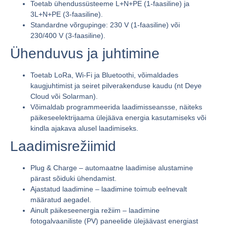
Toetab ühendussüsteeme
L+N+PE
(1-faasiline) ja
3L+N+PE
(3-faasiline).
Standardne võrgupinge:
230 V
(1-faasiline) või
230/400 V
(3-faasiline).
Ühenduvus ja juhtimine
Toetab
LoRa
,
Wi-Fi
ja
Bluetoothi
, võimaldades
kaugjuhtimist ja seiret pilverakenduse kaudu (nt Deye
Cloud või Solarman).
Võimaldab programmeerida laadimisseansse, näiteks
päikeseelektrijaama ülejääva energia kasutamiseks või
kindla ajakava alusel laadimiseks.
Laadimisrežiimid
Plug & Charge
– automaatne laadimise alustamine
pärast sõiduki ühendamist.
Ajastatud laadimine
– laadimine toimub eelnevalt
määratud aegadel.
Ainult päikeseenergia režiim
– laadimine
fotogalvaaniliste (PV) paneelide ülejäävast energiast