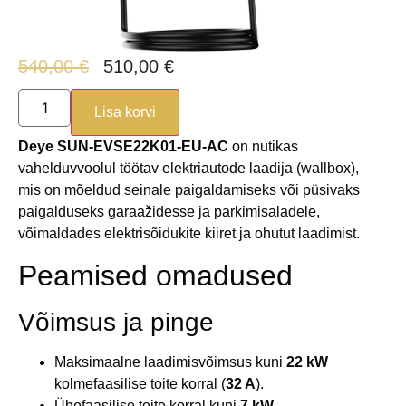
540,00
€
510,00
€
Lisa korvi
Deye SUN-EVSE22K01-EU-AC
on nutikas
vahelduvvoolul töötav elektriautode laadija (wallbox),
mis on mõeldud seinale paigaldamiseks või püsivaks
paigalduseks garaažidesse ja parkimisaladele,
võimaldades elektrisõidukite kiiret ja ohutut laadimist.
Peamised omadused
Võimsus ja pinge
Maksimaalne laadimisvõimsus kuni
22 kW
kolmefaasilise toite korral (
32 A
).
Ühefaasilise toite korral kuni
7 kW
.