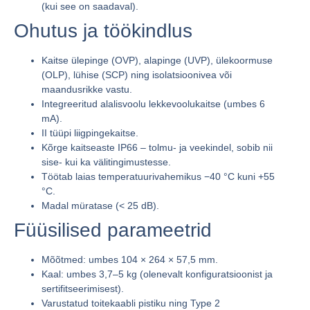
(kui see on saadaval).
Ohutus ja töökindlus
Kaitse ülepinge (OVP), alapinge (UVP), ülekoormuse
(OLP), lühise (SCP) ning isolatsioonivea või
maandusrikke vastu.
Integreeritud alalisvoolu lekkevoolukaitse (umbes
6
mA
).
II tüüpi liigpingekaitse
.
Kõrge kaitseaste
IP66
– tolmu- ja veekindel, sobib nii
sise- kui ka välitingimustesse.
Töötab laias temperatuurivahemikus
−40 °C kuni +55
°C
.
Madal müratase (
< 25 dB
).
Füüsilised parameetrid
Mõõtmed: umbes
104 × 264 × 57,5 mm
.
Kaal: umbes
3,7–5 kg
(olenevalt konfiguratsioonist ja
sertifitseerimisest).
Varustatud toitekaabli pistiku ning
Type 2