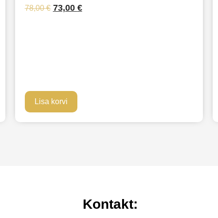
73,00
€
78,00
€
Lisa korvi
Kontakt: