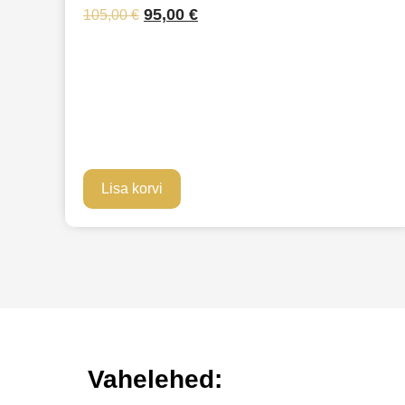
95,00
€
105,00
€
Lisa korvi
Vahelehed: