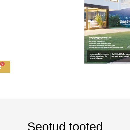
0
Seotud tooted