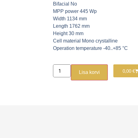
Bifacial
No
MPP power
445 Wp
Width
1134 mm
Length
1762 mm
Height
30 mm
Cell material
Mono crystalline
Operation temperature
-40..+85 °C
0,00
€
Lisa korvi