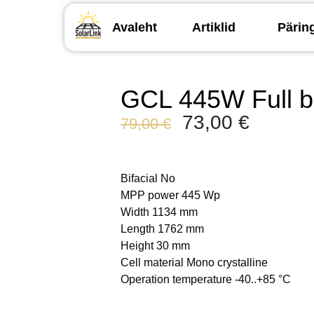
Avaleht
Artiklid
Pärin
GCL 445W Full b
73,00
€
79,00
€
Bifacial
No
MPP power
445 Wp
Width
1134 mm
Length
1762 mm
Height
30 mm
Cell material
Mono crystalline
Operation temperature
-40..+85 °C