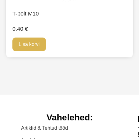
T-polt M10
0,40
€
Lisa korvi
Vahelehed:
Artiklid & Tehtud tööd