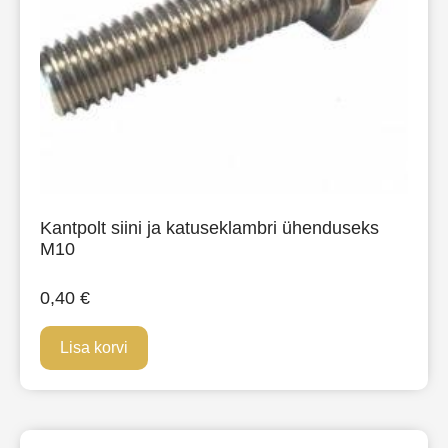
Kantpolt siini ja katuseklambri ühenduseks
M10
0,40
€
Lisa korvi