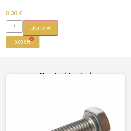
0,30
€
Lisa korvi
0
0,00
€
Seotud tooted